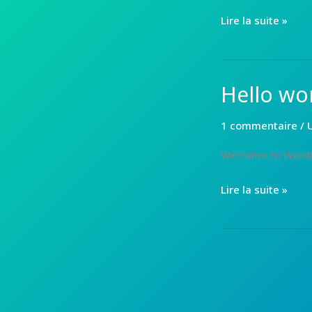
PARTENAIRES
Lire la suite »
Hello wor
1 commentaire
/
Welcome to WordPres
Hello
Lire la suite »
world!